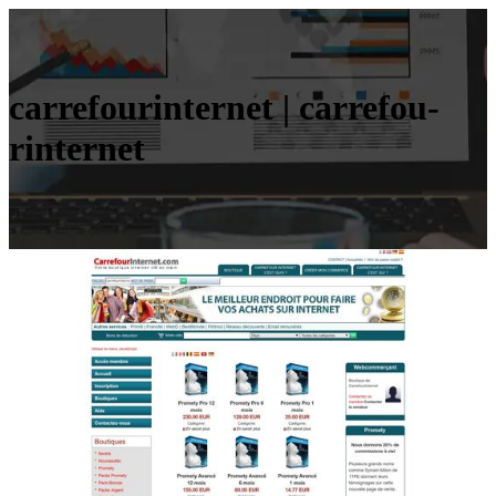
car­refou­rinter­net | car­refou­
rinter­net