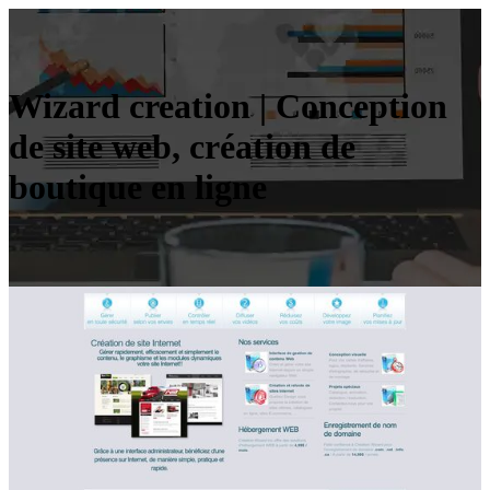
Wizard crea­tion | Conception
de site web, création de
boutique en ligne