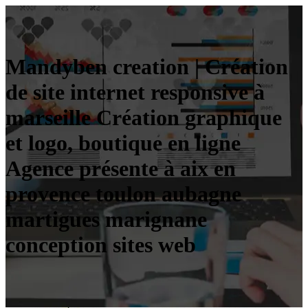
Mandyben creation | Création
de site internet responsive à
marseille Création graphique
et logo, boutique en ligne
Agence présente à aix en
provence toulon aubagne
martigues marignane
conception sites web